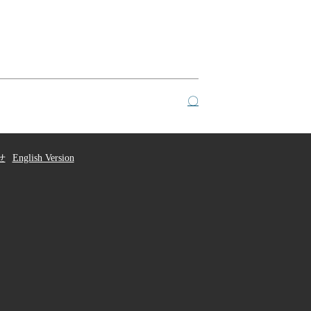
〇
せ
English Version