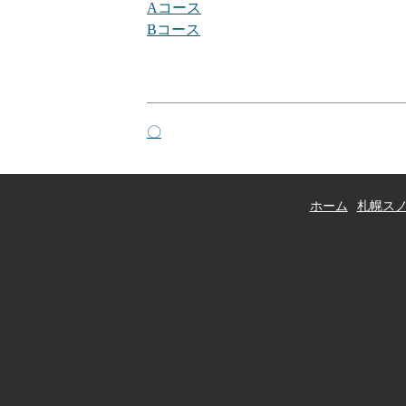
Aコース
Bコース
投
〇
稿
ナ
ホーム
札幌スノ
ビ
ゲ
ー
シ
ョ
ン